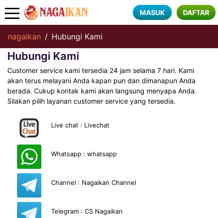
MASUK
DAFTAR
nagaikan
Hubungi Kami
Hubungi Kami
Customer service kami tersedia 24 jam selama 7 hari. Kami
akan terus melayani Anda kapan pun dan dimanapun Anda
berada. Cukup kontak kami akan langsung menyapa Anda.
Silakan pilih layanan customer service yang tersedia.
Live chat : Livechat
Whatsapp : whatsapp
Channel : Nagaikan Channel
Telegram : CS Nagaikan